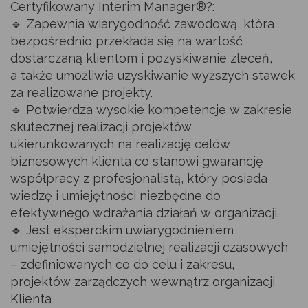
Certyfikowany Interim Manager®?:
na bieżąco z inicjatywami mającymi wpływ na sukces
w zarządzaniu w warunkach zmienności i konkurencji
🔹
Zapewnia wiarygodność zawodową, która
Jak zostać członkiem SIM
Metodyka
Certyfikacja
na rynku, a także poznaj raporty rynku Interim Managers
bezpośrednio przekłada się na wartość
w Polsce i zagranicą.
dostarczaną klientom i pozyskiwanie zleceń,
Statut stowarzyszenia
Badania rynku Interim Management
a także umożliwia uzyskiwanie wyższych stawek
Szkolenia
za realizowane projekty.
Aktualności
🔹
Potwierdza wysokie kompetencje w zakresie
Władze
Publikacje
skutecznej realizacji projektów
ukierunkowanych na realizację celów
Artykuły
Członkowie Honorowi
Konkurs „Projekt Interim Management Roku”
biznesowych klienta co stanowi gwarancję
współpracy z profesjonalistą, który posiada
Wydarzenia
wiedzę i umiejętności niezbędne do
Członkowie
FAQ
efektywnego wdrażania działań w organizacji.
🔹
Jest eksperckim uwiarygodnieniem
Kalendarz
Partnerzy
umiejętności samodzielnej realizacji czasowych
– zdefiniowanych co do celu i zakresu,
Multimedia
projektów zarządczych wewnątrz organizacji
Kontakt
Klienta