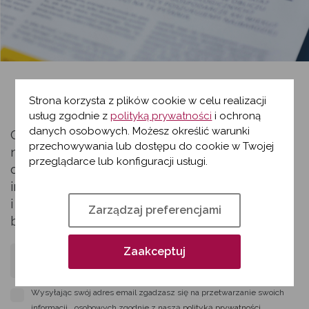
NEWSLETTER
Strona korzysta z plików cookie w celu realizacji
usług zgodnie z
polityką prywatności
i ochroną
danych osobowych. Możesz określić warunki
Czy chcesz być na bieżąco z naszymi
przechowywania lub dostępu do cookie w Twojej
nowościami, ciekawostkami i ekskluzywnymi
przeglądarce lub konfiguracji usługi.
ofertami? Nie przegap żadnej ważnej
informacji! Zapisz się do naszego newslettera
i otrzymuj regularnie aktualizacje
Zarządzaj preferencjami
bezpośrednio do swojej skrzynki e-mail.
Zaakceptuj
Zapisz się
Wysyłając swój adres email zgadzasz się na przetwarzanie swoich
informacji osobowych zgodnie z naszą
polityką prywatności
.