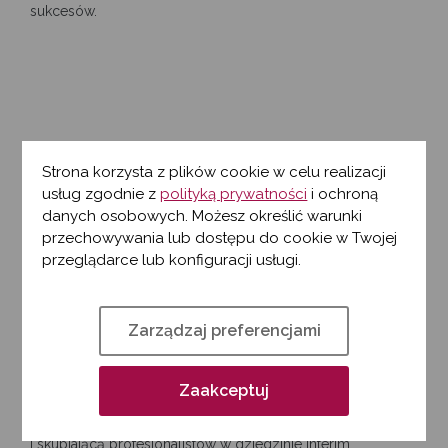
sukcesów.
Strona korzysta z plików cookie w celu realizacji
usług zgodnie z
polityką prywatności
i ochroną
danych osobowych. Możesz określić warunki
przechowywania lub dostępu do cookie w Twojej
przeglądarce lub konfiguracji usługi.
Dachorganisation für
professionelles interim
Zarządzaj preferencjami
management
Organizacja parasolowa Austrian Interim Management – ​​
Zaakceptuj
Döim (angielska nazwa: Association of Austrian Interim
Management – ​​AAIM) jest krajową platformą prowadzoną
i skupiającą profesjonalistów w dziedzinie interim