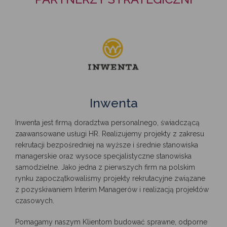
na bieżąco z inicjatywami mającymi wpływ na sukces
w zarządzaniu w warunkach zmienności i konkurencji
Jak zostać członkiem SIM
Metodyka
Certyfikacja
na rynku, a także poznaj raporty rynku Interim Managers
w Polsce i zagranicą.
Statut stowarzyszenia
Badania rynku Interim Management
Szkolenia
Aktualności
Władze
Publikacje
Inwenta
Artykuły
Członkowie Honorowi
Konkurs „Projekt Interim Management Roku”
Inwenta jest firmą doradztwa personalnego, świadczącą
zaawansowane usługi HR. Realizujemy projekty z zakresu
Wydarzenia
rekrutacji bezpośredniej na wyższe i średnie stanowiska
Członkowie
FAQ
managerskie oraz wysoce specjalistyczne stanowiska
samodzielne. Jako jedna z pierwszych firm na polskim
Kalendarz
Partnerzy
rynku zapoczątkowaliśmy projekty rekrutacyjne związane
z pozyskiwaniem Interim Managerów i realizacją projektów
czasowych.
Multimedia
Kontakt
Pomagamy naszym Klientom budować sprawne, odporne