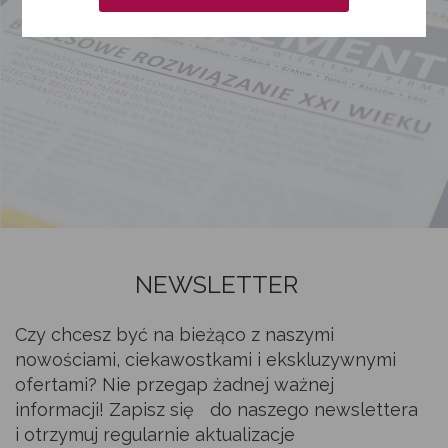
NEWSLETTER
Czy chcesz być na bieżąco z naszymi
nowościami, ciekawostkami i ekskluzywnymi
ofertami? Nie przegap żadnej ważnej
informacji! Zapisz się do naszego newslettera
i otrzymuj regularnie aktualizacje