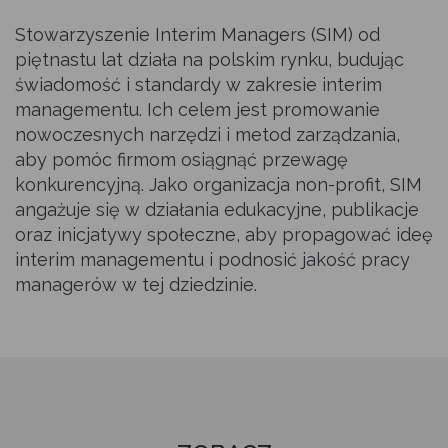
na bieżąco z inicjatywami mającymi wpływ na sukces
w zarządzaniu w warunkach zmienności i konkurencji
Stowarzyszenie Interim Managers (SIM) od
Jak zostać członkiem SIM
Metodyka
Certyfikacja
na rynku, a także poznaj raporty rynku Interim Managers
piętnastu lat działa na polskim rynku, budując
w Polsce i zagranicą.
świadomość i standardy w zakresie interim
Statut stowarzyszenia
Badania rynku Interim Management
managementu. Ich celem jest promowanie
Szkolenia
nowoczesnych narzędzi i metod zarządzania,
Aktualności
aby pomóc firmom osiągnąć przewagę
Władze
Publikacje
konkurencyjną. Jako organizacja non-profit, SIM
angażuje się w działania edukacyjne, publikacje
Artykuły
Członkowie Honorowi
Konkurs „Projekt Interim Management Roku”
oraz inicjatywy społeczne, aby propagować ideę
interim managementu i podnosić jakość pracy
Wydarzenia
managerów w tej dziedzinie.
Członkowie
FAQ
Kalendarz
Partnerzy
Multimedia
Kontakt