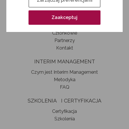
Zarządzaj preferencjami
Kim jesteśmy
Jak zostać członkiem SIM
Zaakceptuj
Statut stowarzyszenia
Władze
Członkowie
Partnerzy
Kontakt
INTERIM MANAGEMENT
Czym jest Interim Management
Metodyka
FAQ
SZKOLENIA I CERTYFIKACJA
Certyfikacja
Szkolenia