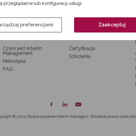
j przeglądarce lub konfiguracji usługi.
rządzaj preferencjami
Zaakceptuj
INTERIM MANAGEMENT
SZKOLENIA I
CERTYFIKACJA
Czym jest Interim
Certyfikacja
Management
Szkolenia
Metodyka
FAQ
yright © 2024 Stowarzyszenie Interim Managers. Wszelkie prawa zastrzeż