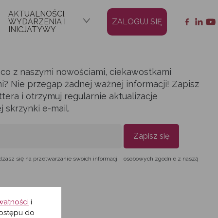
AKTUALNOŚCI,
WYDARZENIA I
ZALOGUJ SIĘ
INICJATYWY
ąco z naszymi nowościami, ciekawostkami
i? Nie przegap żadnej ważnej informacji! Zapisz
era i otrzymuj regularnie aktualizacje
skrzynki e-mail.
Zapisz się
dzasz się na przetwarzanie swoich informacji osobowych zgodnie z naszą
ywatności
i
ostępu do