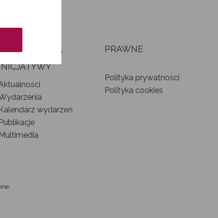
AKTUALNOŚCI,
PRAWNE
WYDARZENIA I
INICJATYWY
Polityka prywatności
Aktualności
Polityka cookies
Wydarzenia
Kalendarz wydarzeń
Publikacje
Multimedia
one.