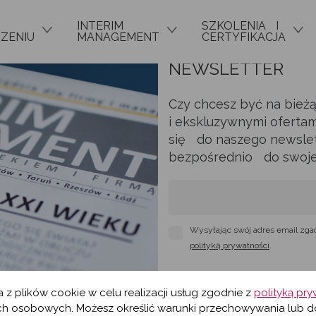
INTERIM
SZKOLENIA I
ZENIU
MANAGEMENT
CERTYFIKACJA
NEWSLETTER
Czy chcesz być na bież
i ekskluzywnymi ofertam
się do naszego newslett
bezpośrednio do swojej 
Wysyłając swój adres email zga
polityką prywatności
.
a z plików cookie w celu realizacji usług zgodnie z
polityką pr
h osobowych. Możesz określić warunki przechowywania lub d