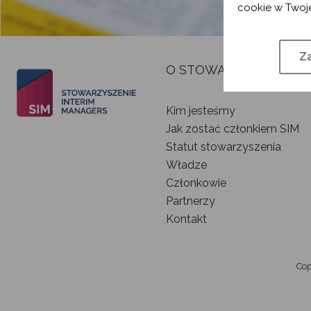
cookie w Twoje
Za
O STOWARZYSZENIU
Kim jesteśmy
Jak zostać członkiem SIM
Statut stowarzyszenia
Władze
Członkowie
Partnerzy
Kontakt
Cop