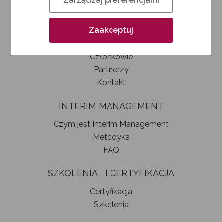
Zarządzaj preferencjami
Kim jesteśmy
Jak zostać członkiem SIM
Zaakceptuj
Statut stowarzyszenia
Władze
Członkowie
Partnerzy
Kontakt
INTERIM MANAGEMENT
Czym jest Interim Management
Metodyka
FAQ
SZKOLENIA I CERTYFIKACJA
Certyfikacja
Szkolenia