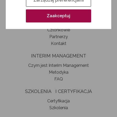
Zarządzaj preferencjami
Kim jesteśmy
Jak zostać członkiem SIM
Zaakceptuj
Statut stowarzyszenia
Władze
Członkowie
Partnerzy
Kontakt
INTERIM MANAGEMENT
Czym jest Interim Management
Metodyka
FAQ
SZKOLENIA I CERTYFIKACJA
Certyfikacja
Szkolenia