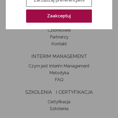
Zarządzaj preferencjami
Kim jesteśmy
Jak zostać członkiem SIM
Zaakceptuj
Statut stowarzyszenia
Władze
Członkowie
Partnerzy
Kontakt
INTERIM MANAGEMENT
Czym jest Interim Management
Metodyka
FAQ
SZKOLENIA I CERTYFIKACJA
Certyfikacja
Szkolenia