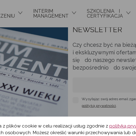
INTERIM
SZKOLENIA I
ZENIU
MANAGEMENT
CERTYFIKACJA
NEWSLETTER
Czy chcesz być na bież
i ekskluzywnymi ofertam
się do naszego newslett
bezpośrednio do swojej 
Wysyłając swój adres email zga
polityką prywatności
.
a z plików cookie w celu realizacji usług zgodnie z
polityką pr
h osobowych. Możesz określić warunki przechowywania lub d