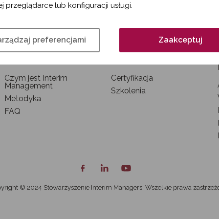
j przeglądarce lub konfiguracji usługi.
rządzaj preferencjami
Zaakceptuj
INTERIM MANAGEMENT
SZKOLENIA I
CERTYFIKACJA
Czym jest Interim
Certyfikacja
Management
Szkolenia
Metodyka
FAQ
yright © 2024 Stowarzyszenie Interim Managers. Wszelkie prawa zastrzeż