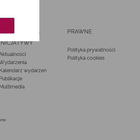
AKTUALNOŚCI,
PRAWNE
WYDARZENIA I
INICJATYWY
Polityka prywatności
Aktualności
Polityka cookies
Wydarzenia
Kalendarz wydarzeń
Publikacje
Multimedia
one.