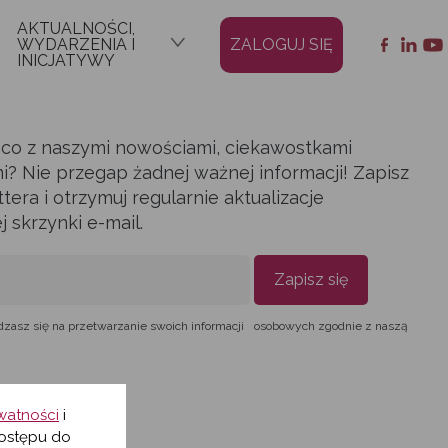
AKTUALNOŚCI,
WYDARZENIA I
ZALOGUJ SIĘ
INICJATYWY
ąco z naszymi nowościami, ciekawostkami
i? Nie przegap żadnej ważnej informacji! Zapisz
era i otrzymuj regularnie aktualizacje
skrzynki e-mail.
Zapisz się
dzasz się na przetwarzanie swoich informacji osobowych zgodnie z naszą
ywatności
i
ostępu do