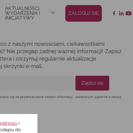
AKTUALNOŚCI,
WYDARZENIA I
ZALOGUJ SIĘ
INICJATYWY
ąco z naszymi nowościami, ciekawostkami
i? Nie przegap żadnej ważnej informacji! Zapisz
era i otrzymuj regularnie aktualizacje
skrzynki e-mail.
Zapisz się
dzasz się na przetwarzanie swoich informacji osobowych zgodnie z naszą
ywatności
i
ostępu do