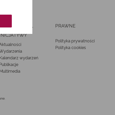
AKTUALNOŚCI,
PRAWNE
WYDARZENIA I
INICJATYWY
Polityka prywatności
Aktualności
Polityka cookies
Wydarzenia
Kalendarz wydarzeń
Publikacje
Multimedia
one.