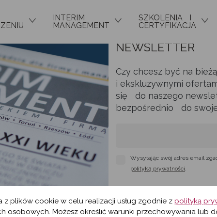
INTERIM
SZKOLENIA I
ZENIU
MANAGEMENT
CERTYFIKACJA
NEWSLETTER
Czy chcesz być na bież
i ekskluzywnymi ofertam
się do naszego newslett
bezpośrednio do swojej 
Wysyłając swój adres email zga
polityką prywatności
.
a z plików cookie w celu realizacji usług zgodnie z
polityką pr
h osobowych. Możesz określić warunki przechowywania lub d