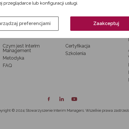
j przeglądarce lub konfiguracji usługi.
rządzaj preferencjami
Zaakceptuj
INTERIM MANAGEMENT
SZKOLENIA I
CERTYFIKACJA
Czym jest Interim
Certyfikacja
Management
Szkolenia
Metodyka
FAQ
yright © 2024 Stowarzyszenie Interim Managers. Wszelkie prawa zastrzeż