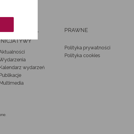
AKTUALNOŚCI,
PRAWNE
WYDARZENIA I
INICJATYWY
Polityka prywatności
Aktualności
Polityka cookies
Wydarzenia
Kalendarz wydarzeń
Publikacje
Multimedia
one.