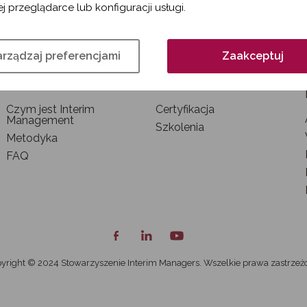
j przeglądarce lub konfiguracji usługi.
rządzaj preferencjami
Zaakceptuj
INTERIM MANAGEMENT
SZKOLENIA I
CERTYFIKACJA
Czym jest Interim
Certyfikacja
Management
Szkolenia
Metodyka
FAQ
yright © 2024 Stowarzyszenie Interim Managers. Wszelkie prawa zastrzeż