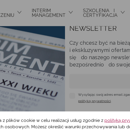
INTERIM
SZKOLENIA I
ZENIU
MANAGEMENT
CERTYFIKACJA
NEWSLETTER
Czy chcesz być na bież
i ekskluzywnymi ofertam
się do naszego newslett
bezpośrednio do swojej 
Wysyłając swój adres email zga
polityką prywatności
.
a z plików cookie w celu realizacji usług zgodnie z
polityką pr
h osobowych. Możesz określić warunki przechowywania lub d