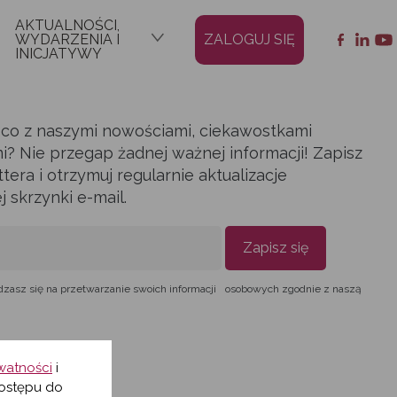
AKTUALNOŚCI,
WYDARZENIA I
ZALOGUJ SIĘ
INICJATYWY
ąco z naszymi nowościami, ciekawostkami
i? Nie przegap żadnej ważnej informacji! Zapisz
era i otrzymuj regularnie aktualizacje
skrzynki e-mail.
Zapisz się
dzasz się na przetwarzanie swoich informacji osobowych zgodnie z naszą
ywatności
i
ostępu do