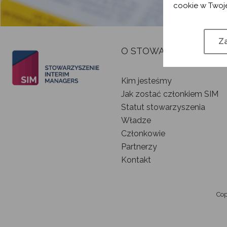
cookie w Twoje
Za
O STOWARZYSZENIU
Kim jesteśmy
Jak zostać członkiem SIM
Statut stowarzyszenia
Władze
Członkowie
Partnerzy
Kontakt
Cop