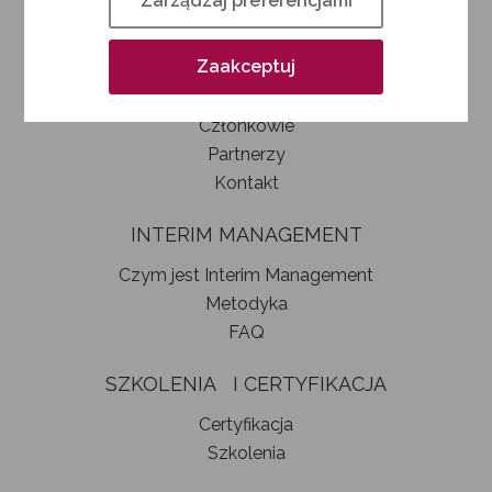
Zarządzaj preferencjami
Kim jesteśmy
Jak zostać członkiem SIM
Zaakceptuj
Statut stowarzyszenia
Władze
Członkowie
Partnerzy
Kontakt
INTERIM MANAGEMENT
Czym jest Interim Management
Metodyka
FAQ
SZKOLENIA I CERTYFIKACJA
Certyfikacja
Szkolenia