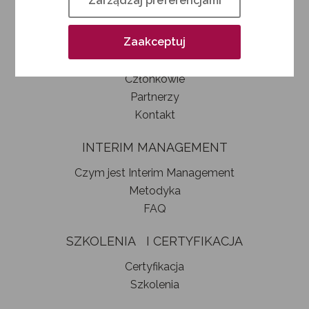
Zarządzaj preferencjami
Kim jesteśmy
Jak zostać członkiem SIM
Zaakceptuj
Statut stowarzyszenia
Władze
Członkowie
Partnerzy
Kontakt
INTERIM MANAGEMENT
Czym jest Interim Management
Metodyka
FAQ
SZKOLENIA I CERTYFIKACJA
Certyfikacja
Szkolenia