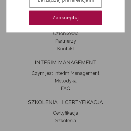
Zarządzaj preferencjami
Kim jesteśmy
Jak zostać członkiem SIM
Zaakceptuj
Statut stowarzyszenia
Władze
Członkowie
Partnerzy
Kontakt
INTERIM MANAGEMENT
Czym jest Interim Management
Metodyka
FAQ
SZKOLENIA I CERTYFIKACJA
Certyfikacja
Szkolenia