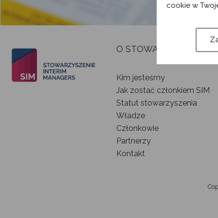
cookie w Twoje
Za
O STOWARZYSZENIU
Kim jesteśmy
Jak zostać członkiem SIM
Statut stowarzyszenia
Władze
Członkowie
Partnerzy
Kontakt
Cop