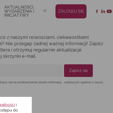
AKTUALNOŚCI,
WYDARZENIA I
ZALOGUJ SIĘ
INICJATYWY
ąco z naszymi nowościami, ciekawostkami
i? Nie przegap żadnej ważnej informacji! Zapisz
era i otrzymuj regularnie aktualizacje
skrzynki e-mail.
Zapisz się
dzasz się na przetwarzanie swoich informacji osobowych zgodnie z naszą
ywatności
i
ostępu do