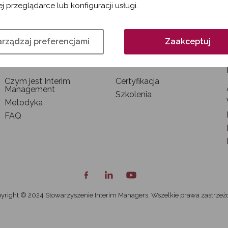
j przeglądarce lub konfiguracji usługi.
rządzaj preferencjami
Zaakceptuj
INTERIM MANAGEMENT
SZKOLENIA I
CERTYFIKACJA
Czym jest Interim
Certyfikacja
Management
Szkolenia
Metodyka
FAQ
yright © 2024 Stowarzyszenie Interim Managers. Wszelkie prawa zastrzeż