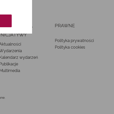
AKTUALNOŚCI,
PRAWNE
WYDARZENIA I
INICJATYWY
Polityka prywatności
Aktualności
Polityka cookies
Wydarzenia
Kalendarz wydarzeń
Publikacje
Multimedia
one.