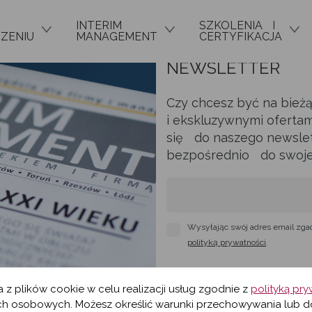
INTERIM
SZKOLENIA I
ZENIU
MANAGEMENT
CERTYFIKACJA
NEWSLETTER
Czy chcesz być na bież
i ekskluzywnymi ofertam
się do naszego newslett
bezpośrednio do swojej 
Wysyłając swój adres email zga
polityką prywatności
.
a z plików cookie w celu realizacji usług zgodnie z
polityką pr
h osobowych. Możesz określić warunki przechowywania lub d