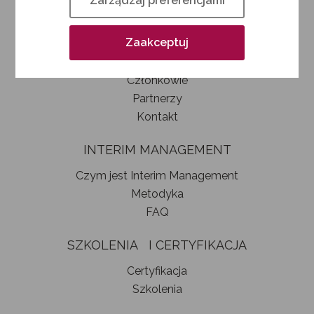
Zarządzaj preferencjami
Kim jesteśmy
Jak zostać członkiem SIM
Zaakceptuj
Statut stowarzyszenia
Władze
Członkowie
Partnerzy
Kontakt
INTERIM MANAGEMENT
Czym jest Interim Management
Metodyka
FAQ
SZKOLENIA I CERTYFIKACJA
Certyfikacja
Szkolenia