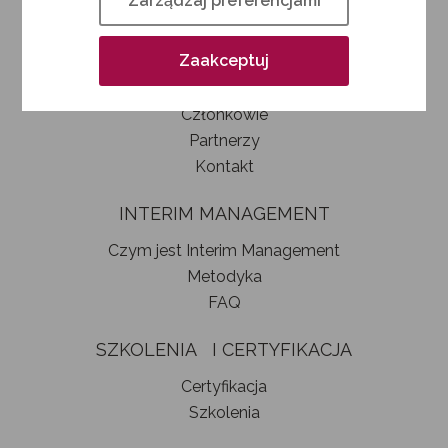
Zarządzaj preferencjami
Kim jesteśmy
Jak zostać członkiem SIM
Zaakceptuj
Statut stowarzyszenia
Władze
Członkowie
Partnerzy
Kontakt
INTERIM MANAGEMENT
Czym jest Interim Management
Metodyka
FAQ
SZKOLENIA I CERTYFIKACJA
Certyfikacja
Szkolenia