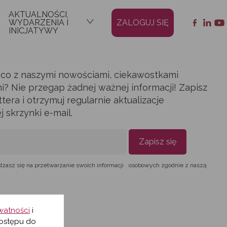
AKTUALNOŚCI,
WYDARZENIA I
ZALOGUJ SIĘ
INICJATYWY
ąco z naszymi nowościami, ciekawostkami
i? Nie przegap żadnej ważnej informacji! Zapisz
era i otrzymuj regularnie aktualizacje
skrzynki e-mail.
Zapisz się
dzasz się na przetwarzanie swoich informacji osobowych zgodnie z naszą
ywatności
i
ostępu do