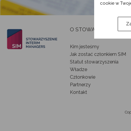
cookie w Twoje
Za
O STOWARZYSZENIU
Kim jesteśmy
Jak zostać członkiem SIM
Statut stowarzyszenia
Władze
Członkowie
Partnerzy
Kontakt
Cop