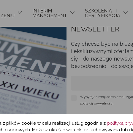
INTERIM
SZKOLENIA I
ZENIU
MANAGEMENT
CERTYFIKACJA
NEWSLETTER
Czy chcesz być na bież
i ekskluzywnymi ofertam
się do naszego newslett
bezpośrednio do swojej 
Wysyłając swój adres email zga
polityką prywatności
.
a z plików cookie w celu realizacji usług zgodnie z
polityką pr
h osobowych. Możesz określić warunki przechowywania lub d