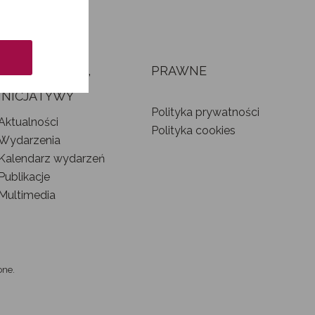
AKTUALNOŚCI,
PRAWNE
WYDARZENIA I
INICJATYWY
Polityka prywatności
Aktualności
Polityka cookies
Wydarzenia
Kalendarz wydarzeń
Publikacje
Multimedia
one.