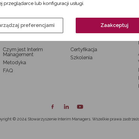
j przeglądarce lub konfiguracji usługi.
rządzaj preferencjami
Zaakceptuj
INTERIM MANAGEMENT
SZKOLENIA I
CERTYFIKACJA
Czym jest Interim
Certyfikacja
Management
Szkolenia
Metodyka
FAQ
yright © 2024 Stowarzyszenie Interim Managers. Wszelkie prawa zastrzeż