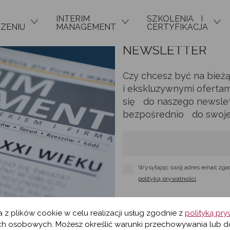
INTERIM
SZKOLENIA I
ZENIU
MANAGEMENT
CERTYFIKACJA
NEWSLETTER
Czy chcesz być na bież
i ekskluzywnymi ofertam
się do naszego newslett
bezpośrednio do swojej 
Wysyłając swój adres email zga
polityką prywatności
.
a z plików cookie w celu realizacji usług zgodnie z
polityką pr
h osobowych. Możesz określić warunki przechowywania lub d