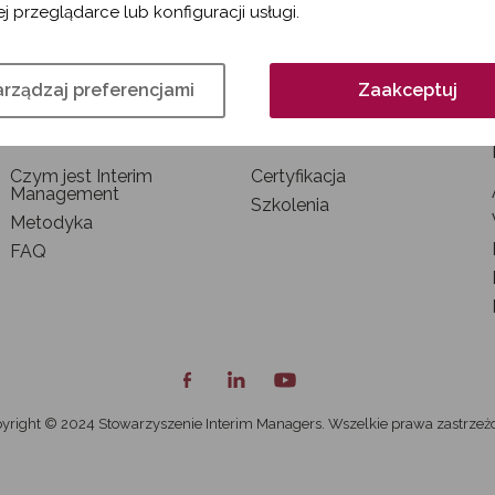
j przeglądarce lub konfiguracji usługi.
rządzaj preferencjami
Zaakceptuj
INTERIM MANAGEMENT
SZKOLENIA I
CERTYFIKACJA
Czym jest Interim
Certyfikacja
Management
Szkolenia
Metodyka
FAQ
yright © 2024 Stowarzyszenie Interim Managers. Wszelkie prawa zastrzeż