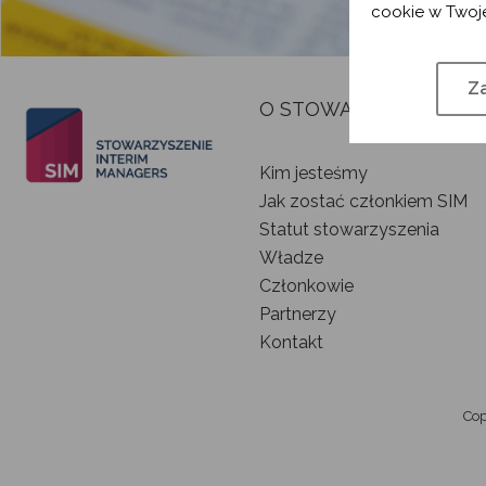
cookie w Twoje
Za
O STOWARZYSZENIU
Kim jesteśmy
Jak zostać członkiem SIM
Statut stowarzyszenia
Władze
Członkowie
Partnerzy
Kontakt
Cop