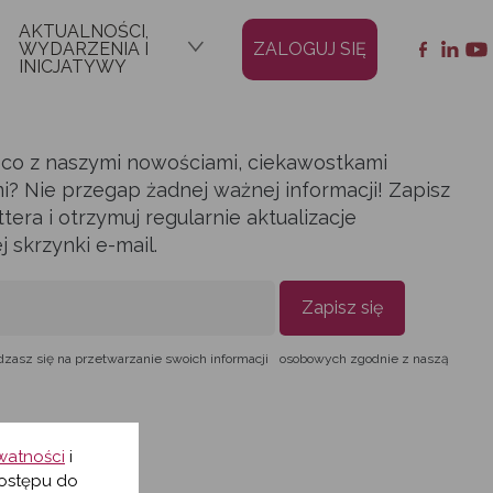
AKTUALNOŚCI,
WYDARZENIA I
ZALOGUJ SIĘ
INICJATYWY
ąco z naszymi nowościami, ciekawostkami
i? Nie przegap żadnej ważnej informacji! Zapisz
era i otrzymuj regularnie aktualizacje
skrzynki e-mail.
Zapisz się
dzasz się na przetwarzanie swoich informacji osobowych zgodnie z naszą
ywatności
i
ostępu do