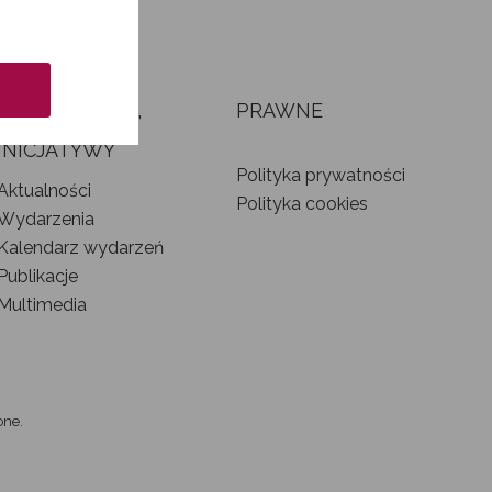
AKTUALNOŚCI,
PRAWNE
WYDARZENIA I
INICJATYWY
Polityka prywatności
Aktualności
Polityka cookies
Wydarzenia
Kalendarz wydarzeń
Publikacje
Multimedia
one.