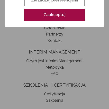
Zarządzaj preferencjami
Kim jesteśmy
Jak zostać członkiem SIM
Zaakceptuj
Statut stowarzyszenia
Władze
Członkowie
Partnerzy
Kontakt
INTERIM MANAGEMENT
Czym jest Interim Management
Metodyka
FAQ
SZKOLENIA I CERTYFIKACJA
Certyfikacja
Szkolenia