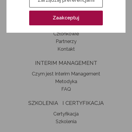
Zarządzaj preferencjami
Kim jesteśmy
Jak zostać członkiem SIM
Zaakceptuj
Statut stowarzyszenia
Władze
Członkowie
Partnerzy
Kontakt
INTERIM MANAGEMENT
Czym jest Interim Management
Metodyka
FAQ
SZKOLENIA I CERTYFIKACJA
Certyfikacja
Szkolenia