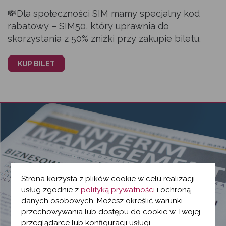
💸Dla społeczności SIM mamy specjalny kod
rabatowy – SIM50, który uprawnia do
skorzystania z 50% zniżki przy zakupie biletu.
KUP BILET
Strona korzysta z plików cookie w celu realizacji
usług zgodnie z
polityką prywatności
i ochroną
danych osobowych. Możesz określić warunki
przechowywania lub dostępu do cookie w Twojej
przeglądarce lub konfiguracji usługi.