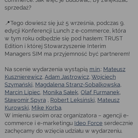
na bieżąco z inicjatywami mającymi wpływ na sukces
sprzedaż?
w zarządzaniu w warunkach zmienności i konkurencji
Jak zostać członkiem SIM
Metodyka
Certyfikacja
na rynku, a także poznaj raporty rynku Interim Managers
📍Tego dowiesz się już 5 września, podczas 9.
w Polsce i zagranicą.
edycji Konferencji Lunch z e-commerce, która
Statut stowarzyszenia
Badania rynku Interim Management
Szkolenia
w tym roku odbędzie się pod hasłem: TRUST
Edition i której Stowarzyszenie Interim
Aktualności
Władze
Publikacje
Managers SIM ma przyjemność być partnerem!
Artykuły
Na scenie wydarzenia wystąpią
m.in
.:
Mateusz
Członkowie Honorowi
Konkurs „Projekt Interim Management Roku”
Kusznierewicz
,
Adam Jastrowicz
,
Wojciech
Szymański
,
Magdalena Stranz-Sobalkowska
,
Wydarzenia
Członkowie
FAQ
Marcin Lipiec
,
Monika Sałek
,
Olaf Furmanek
,
Sławomir Spyra
,
Robert Leksiński
,
Mateusz
Kalendarz
Kurowski
,
Mike Korba
.
Partnerzy
W imieniu swoim oraz organizatora – agencji e-
commerce i e-marketingu
Ideo Force
serdecznie
Multimedia
Kontakt
zachęcamy do wzięcia udziału w wydarzeniu.