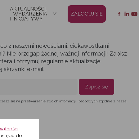
AKTUALNOŚCI,
WYDARZENIA
ZALOGUJ SIĘ
I INICJATYWY
ąco z naszymi nowościami, ciekawostkami
i? Nie przegap żadnej ważnej informacji! Zapisz
era i otrzymuj regularnie aktualizacje
skrzynki e-mail.
Zapisz się
dzasz się na przetwarzanie swoich informacji osobowych zgodnie z naszą
ywatności
i
ostępu do