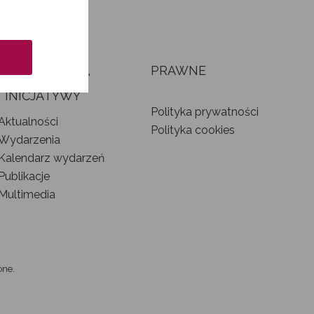
AKTUALNOŚCI,
PRAWNE
WYDARZENIA
I INICJATYWY
Polityka prywatności
Aktualności
Polityka cookies
Wydarzenia
Kalendarz wydarzeń
Publikacje
Multimedia
one.