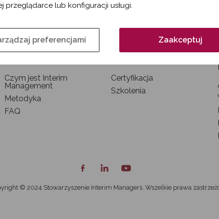
j przeglądarce lub konfiguracji usługi.
rządzaj preferencjami
Zaakceptuj
INTERIM MANAGEMENT
SZKOLENIA I
CERTYFIKACJA
Czym jest Interim
Certyfikacja
Management
Szkolenia
Metodyka
FAQ
yright © 2024 Stowarzyszenie Interim Managers. Wszelkie prawa zastrzeż