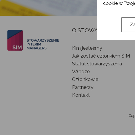
cookie w Twoje
Za
O STOWARZYSZENIU
Kim jesteśmy
Jak zostać członkiem SIM
Statut stowarzyszenia
Władze
Członkowie
Partnerzy
Kontakt
Cop