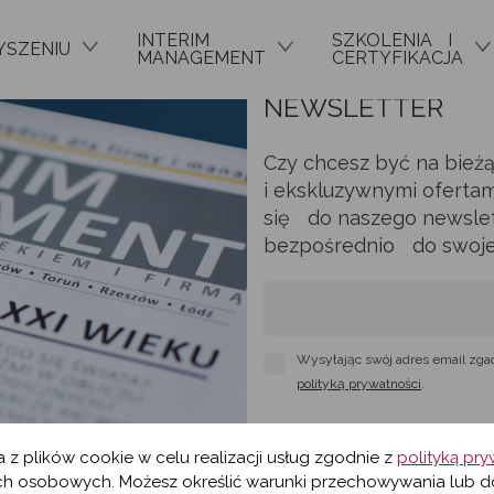
INTERIM
SZKOLENIA I
YSZENIU
MANAGEMENT
CERTYFIKACJA
NEWSLETTER
Czy chcesz być na bież
i ekskluzywnymi ofertam
się do naszego newslett
bezpośrednio do swojej 
Wysyłając swój adres email zga
polityką prywatności
.
a z plików cookie w celu realizacji usług zgodnie z
polityką pr
h osobowych. Możesz określić warunki przechowywania lub d