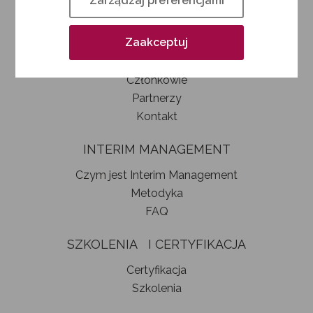
Zarządzaj preferencjami
Kim jesteśmy
Jak zostać członkiem SIM
Zaakceptuj
Statut stowarzyszenia
Władze
Członkowie
Partnerzy
Kontakt
INTERIM MANAGEMENT
Czym jest Interim Management
Metodyka
FAQ
SZKOLENIA I CERTYFIKACJA
Certyfikacja
Szkolenia