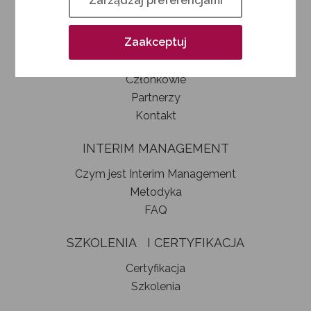
Zarządzaj preferencjami
Kim jesteśmy
Jak zostać członkiem SIM
Zaakceptuj
Statut stowarzyszenia
Władze
Członkowie
Partnerzy
Kontakt
INTERIM MANAGEMENT
Czym jest Interim Management
Metodyka
FAQ
SZKOLENIA I CERTYFIKACJA
Certyfikacja
Szkolenia