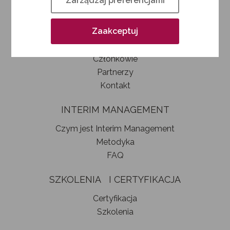
Zarządzaj preferencjami
Kim jesteśmy
Jak zostać członkiem SIM
Zaakceptuj
Statut stowarzyszenia
Władze
Członkowie
Partnerzy
Kontakt
INTERIM MANAGEMENT
Czym jest Interim Management
Metodyka
FAQ
SZKOLENIA I CERTYFIKACJA
Certyfikacja
Szkolenia