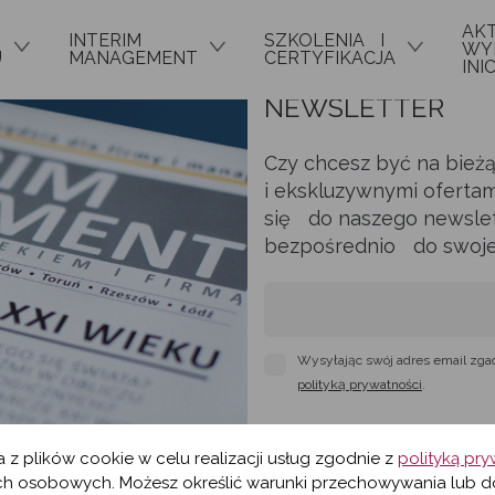
AK
INTERIM
SZKOLENIA I
WYD
U
MANAGEMENT
CERTYFIKACJA
INI
NEWSLETTER
Czy chcesz być na bież
i ekskluzywnymi ofertam
się do naszego newslett
bezpośrednio do swojej 
Wysyłając swój adres email zga
polityką prywatności
.
a z plików cookie w celu realizacji usług zgodnie z
polityką pr
h osobowych. Możesz określić warunki przechowywania lub d