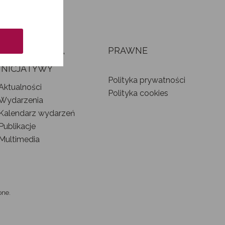
AKTUALNOŚCI,
PRAWNE
WYDARZENIA I
INICJATYWY
Polityka prywatności
Aktualności
Polityka cookies
Wydarzenia
Kalendarz wydarzeń
Publikacje
Multimedia
one.