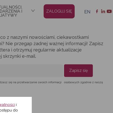
TUALNOŚCI,
ARZENIA I
ZALOGUJ SIĘ
EN
CJATYWY
ąco z naszymi nowościami, ciekawostkami
i? Nie przegap żadnej ważnej informacji! Zapisz
era i otrzymuj regularnie aktualizacje
skrzynki e-mail.
Zapisz się
dzasz się na przetwarzanie swoich informacji osobowych zgodnie z naszą
ywatności
i
ostępu do