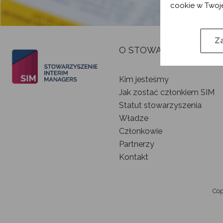
cookie w Twoje
Za
O STOWARZYSZENIU
Kim jesteśmy
Jak zostać członkiem SIM
Statut stowarzyszenia
Władze
Członkowie
Partnerzy
Kontakt
Cop