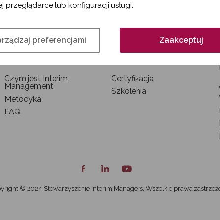
j przeglądarce lub konfiguracji usługi.
rządzaj preferencjami
Zaakceptuj
INTERIM MANAGEMENT
SZKOLENIA I
CERTYFIKACJA
Czym jest Interim
Certyfikacja
Management
Szkolenia
Metodyka
FAQ
yright © 2024 Stowarzyszenie Interim Managers. Wszelkie prawa zastrzeż