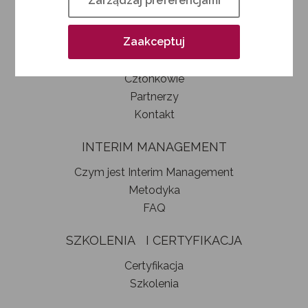
Zarządzaj preferencjami
Kim jesteśmy
Jak zostać członkiem SIM
Zaakceptuj
Statut stowarzyszenia
Władze
Członkowie
Partnerzy
Kontakt
INTERIM MANAGEMENT
Czym jest Interim Management
Metodyka
FAQ
SZKOLENIA I CERTYFIKACJA
Certyfikacja
Szkolenia