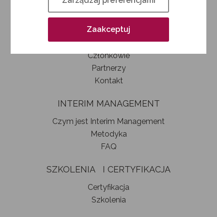
Zarządzaj preferencjami
Kim jesteśmy
Jak zostać członkiem SIM
Zaakceptuj
Statut stowarzyszenia
Władze
Członkowie
Partnerzy
Kontakt
INTERIM MANAGEMENT
Czym jest Interim Management
Metodyka
FAQ
SZKOLENIA I CERTYFIKACJA
Certyfikacja
Szkolenia