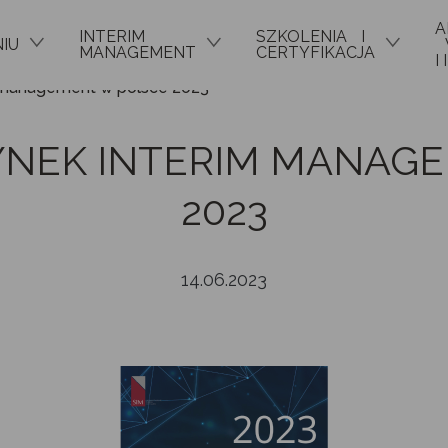
A
INTERIM
SZKOLENIA I
IU
W
MANAGEMENT
CERTYFIKACJA
I
m management w polsce 2023
RYNEK INTERIM MANAG
2023
14.06.2023