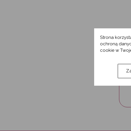
Strona korzyst
ochroną danyc
cookie w Twoje
Za