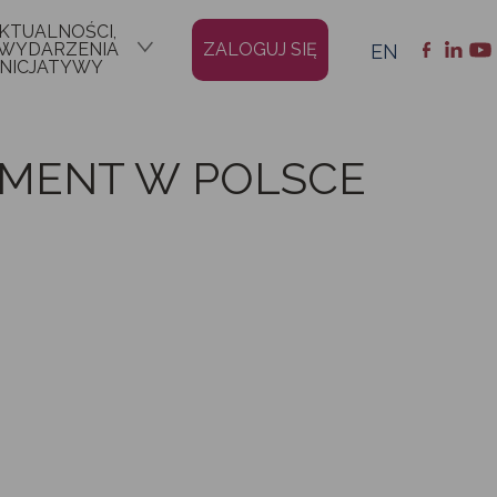
KTUALNOŚCI,
YDARZENIA
ZALOGUJ SIĘ
EN
 INICJATYWY
EMENT W POLSCE