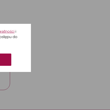
ywatności
i
ostępu do